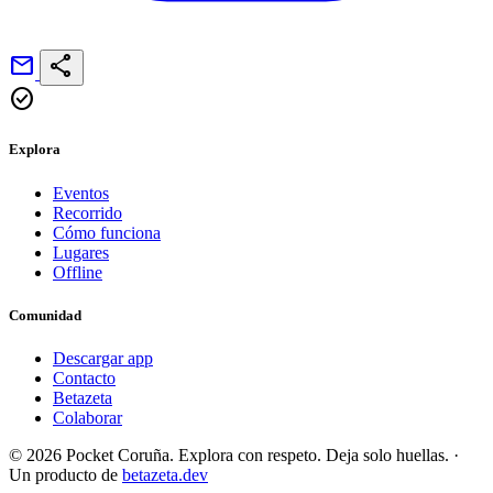
mail
share
check_circle
Explora
Eventos
Recorrido
Cómo funciona
Lugares
Offline
Comunidad
Descargar app
Contacto
Betazeta
Colaborar
© 2026 Pocket Coruña. Explora con respeto. Deja solo huellas.
·
Un producto de
betazeta.dev