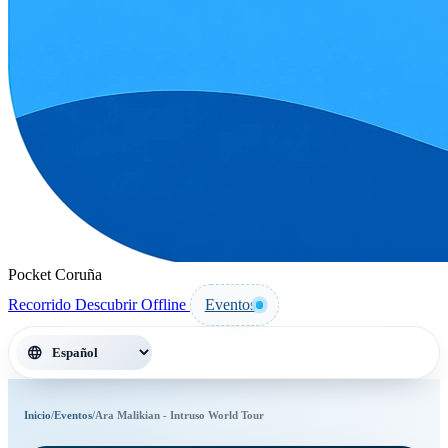
Pocket Coruña
Recorrido
Descubrir
Offline
Eventos
language
Inicio
/
Eventos
/
Ara Malikian - Intruso World Tour