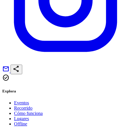
mail
share
check_circle
Explora
Eventos
Recorrido
Cómo funciona
Lugares
Offline