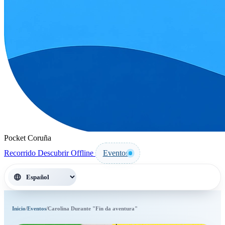
Pocket Coruña
Recorrido
Descubrir
Offline
Eventos
language
Inicio
/
Eventos
/
Carolina Durante "Fin da aventura"