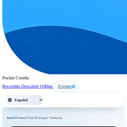
Pocket Coruña
Recorrido
Descubrir
Offline
Eventos
language
Inicio
/
Eventos
/
Ciclo Principal: Violencia