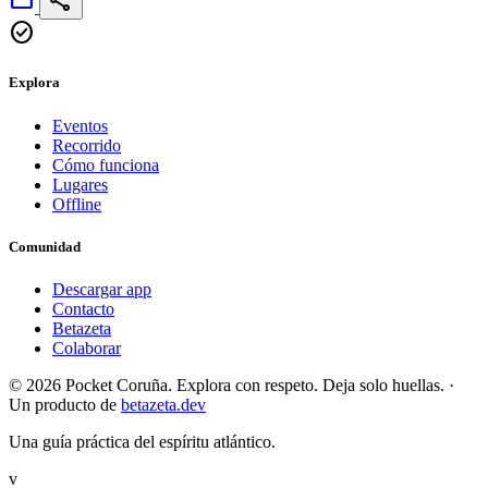
mail
share
check_circle
Explora
Eventos
Recorrido
Cómo funciona
Lugares
Offline
Comunidad
Descargar app
Contacto
Betazeta
Colaborar
© 2026 Pocket Coruña. Explora con respeto. Deja solo huellas.
·
Un producto de
betazeta.dev
Una guía práctica del espíritu atlántico.
v