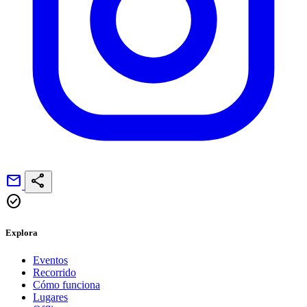
mail
share
check_circle
Explora
Eventos
Recorrido
Cómo funciona
Lugares