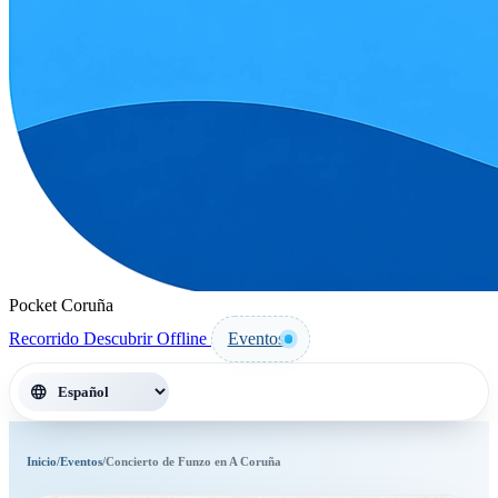
Pocket Coruña
Recorrido
Descubrir
Offline
Eventos
language
Inicio
/
Eventos
/
Concierto de Funzo en A Coruña