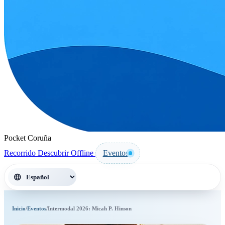
Pocket Coruña
Recorrido
Descubrir
Offline
Eventos
language
Inicio
/
Eventos
/
Intermodal 2026: Micah P. Hinson