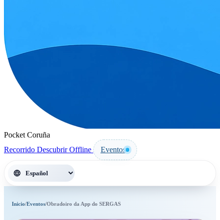
Pocket Coruña
Recorrido
Descubrir
Offline
Eventos
language
Inicio
/
Eventos
/
Obradoiro da App do SERGAS