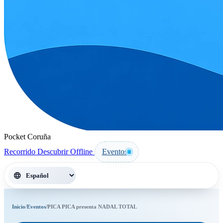
Pocket Coruña
Recorrido
Descubrir
Offline
Eventos
language
Inicio
/
Eventos
/
PICA PICA presenta NADAL TOTAL