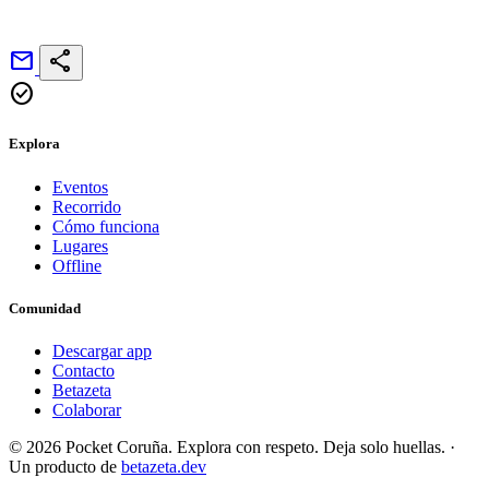
mail
share
check_circle
Explora
Eventos
Recorrido
Cómo funciona
Lugares
Offline
Comunidad
Descargar app
Contacto
Betazeta
Colaborar
© 2026 Pocket Coruña. Explora con respeto. Deja solo huellas.
·
Un producto de
betazeta.dev