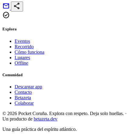
mail
share
check_circle
Explora
Eventos
Recorrido
Cómo funciona
Lugares
Offline
Comunidad
Descargar app
Contacto
Betazeta
Colaborar
© 2026 Pocket Coruña. Explora con respeto. Deja solo huellas.
·
Un producto de
betazeta.dev
Una guía práctica del espíritu atlántico.