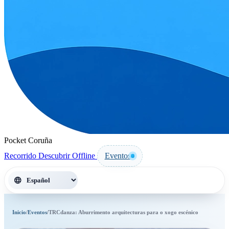
Pocket Coruña
Recorrido
Descubrir
Offline
Eventos
language
Inicio
/
Eventos
/
TRCdanza: Aburrimento arquitecturas para o xogo escénico