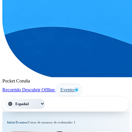
Pocket Coruña
Recorrido
Descubrir
Offline
Eventos
language
Inicio
/
Eventos
/
Curso de manexo de ordenador 1