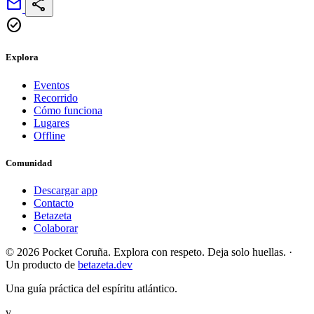
mail
share
check_circle
Explora
Eventos
Recorrido
Cómo funciona
Lugares
Offline
Comunidad
Descargar app
Contacto
Betazeta
Colaborar
© 2026 Pocket Coruña. Explora con respeto. Deja solo huellas.
·
Un producto de
betazeta.dev
Una guía práctica del espíritu atlántico.
v