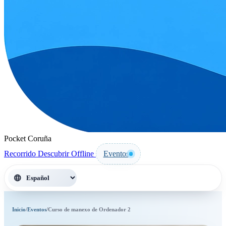
Pocket Coruña
Recorrido
Descubrir
Offline
Eventos
language
Inicio
/
Eventos
/
Curso de manexo de Ordenador 2