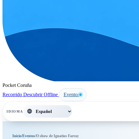
Pocket Coruña
Recorrido
Descubrir
Offline
Eventos
language
IDIOMA
Inicio
/
Eventos
/
O show de Ignatius Farray