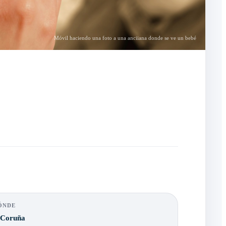
Móvil haciendo una foto a una anciiana donde se ve un bebé
ÓNDE
 Coruña