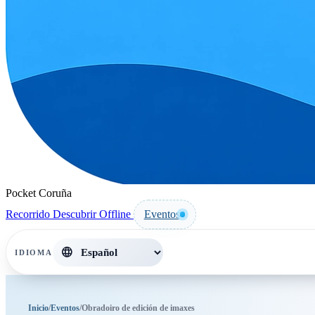
Pocket Coruña
Recorrido
Descubrir
Offline
Eventos
language
IDIOMA
Inicio
/
Eventos
/
Obradoiro de edición de imaxes