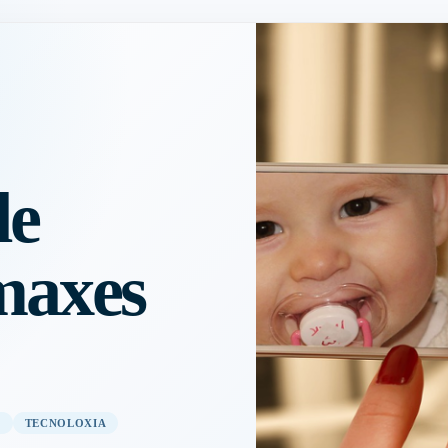
de
imaxes
L
TECNOLOXIA